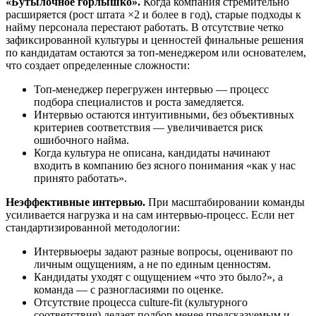
«Бутылочное горлышко».
Когда компания стремительно
расширяется (рост штата ×2 и более в год), старые подходы к
найму персонала перестают работать. В отсутствие четко
зафиксированной культуры и ценностей финальные решения
по кандидатам остаются за топ-менеджером или основателем,
что создает определенные сложности:
Топ-менеджер перегружен интервью — процесс
подбора специалистов и роста замедляется.
Интервью остаются интуитивными, без объективных
критериев соответствия — увеличивается риск
ошибочного найма.
Когда культура не описана, кандидаты начинают
входить в компанию без ясного понимания «как у нас
принято работать».
Неэффективные интервью.
При масштабировании команды
усиливается нагрузка и на сам интервью-процесс. Если нет
стандартизированной методологии:
Интервьюеры задают разные вопросы, оценивают по
личным ощущениям, а не по единым ценностям.
Кандидаты уходят с ощущением «что это было?», а
команда — с разногласиями по оценке.
Отсутствие процесса culture-fit (культурного
соответствия) делает подбор менее предсказуемым и