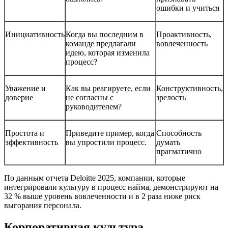
ошибки и учиться
Инициативность
Когда вы последним в
Проактивность,
команде предлагали
вовлеченность
идею, которая изменила
процесс?
Уважение и
Как вы реагируете, если
Конструктивность,
доверие
не согласны с
зрелость
руководителем?
Простота и
Приведите пример, когда
Способность
эффективность
вы упростили процесс.
думать
прагматично
По данным отчета Deloitte 2025, компании, которые
интегрировали культуру в процесс найма, демонстрируют на
32 % выше уровень вовлеченности и в 2 раза ниже риск
выгорания персонала.
Корпоративная культура —