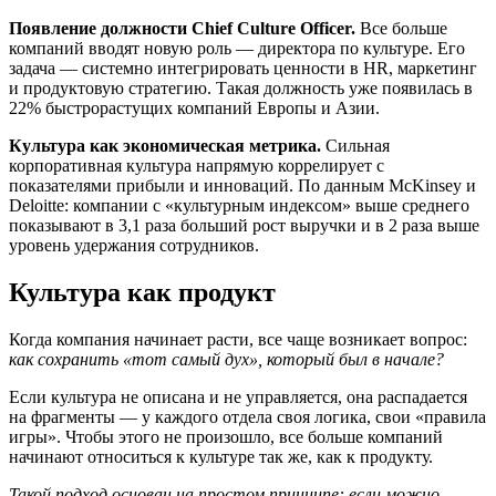
Появление должности Chief Culture Officer.
Все больше
компаний вводят новую роль — директора по культуре. Его
задача — системно интегрировать ценности в HR, маркетинг
и продуктовую стратегию. Такая должность уже появилась в
22% быстрорастущих компаний Европы и Азии.
Культура как экономическая метрика.
Сильная
корпоративная культура напрямую коррелирует с
показателями прибыли и инноваций. По данным McKinsey и
Deloitte: компании с «культурным индексом» выше среднего
показывают в 3,1 раза больший рост выручки и в 2 раза выше
уровень удержания сотрудников.
Культура как продукт
Когда компания начинает расти, все чаще возникает вопрос:
как сохранить «тот самый дух», который был в начале?
Если культура не описана и не управляется, она распадается
на фрагменты — у каждого отдела своя логика, свои «правила
игры». Чтобы этого не произошло, все больше компаний
начинают относиться к культуре так же, как к продукту.
Такой подход основан на простом принципе: если можно