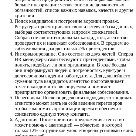
больше информации: четкое описание должностных
обязанностей, список важных навыков, качеств и другие
критерии.
Поиск кандидатов и построение воронки продаж.
Рекрутеры просматривают свою и сетевую базы данных,
выбирая соответствующих запросам соискателей.
Собрав список потенциальных кандидатов, агентство
проверяет их и назначает собеседования. В среднем до
собеседования доходят только 2% претендентов.
Интервьюирование. Оно состоит из двух частей. Сперва
HR-менеджеры сами беседуют с претендентами, чтобы
понять, подойдут ли они организации. В ходе беседы
они информируют людей о потребностях, культуре и
долгосрочном видении работодателя. Для дальнейшего
сужения пула кандидатов агентство подготавливает
отчет о каждом интервьюируемом и помогает
предприятию организовать финальные собеседования.
Переговоры. После определения подходящего кандидата
агентство может взять на себя ведение переговоров,
чтобы сэкономить организации время и обеспечить
соискателю единую точку контакта.
Адаптация. После принятия предложения агентство
может помочь с адаптацией — областью, в которой
только 12% сотрудников удовлетворены усилиями своих
работодателей.