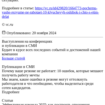
ситуацию.
Подробнее в статье:
https://vc.ru/id429820/1664773-pochemu-
vashe-rezyume-ne-rabotaet-10-klyuchevyh-oshibok-i-chto-s-etim-
delat
© vc.ru
Опубликовано:
20 ноября 2024
Выступления на конференциях
и публикации в СМИ
Будьте в курсе всех последних событий и достижений нашей
компании
Больше статей
Публикации в СМИ
Почему ваше резюме не работает: 10 ошибок, которые мешают
получить работу мечты
Мы знаем, какие ошибки в резюме могут оттолкнуть
работодателя и что необходимо, чтобы выделиться среди
сотен кандидатов.
Подробнее
Статьи
Эффективная команда 2025: как построить отношения,